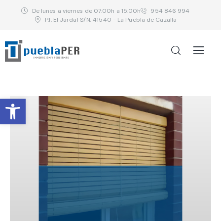
De lunes a viernes de 07:00h a 15:00h
954 846 994
P.I. El Jardal S/N, 41540 - La Puebla de Cazalla
Abrir barra de herramientas