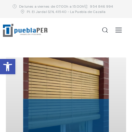
De lunes a viernes de 07:00h a 15:00h
954 846 994
P.I. El Jardal S/N, 41540 - La Puebla de Cazalla
Abrir barra de herramientas